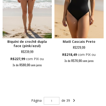
Biquíni de crochê dupla
Maiô Cascais Preto
face (pink/azul)
R$229,99
R$239,99
R$218,49
com PIX ou
R$227,99
com PIX ou
R$76,66
3
x de
sem juros
R$80,00
3
x de
sem juros
Página
de 39