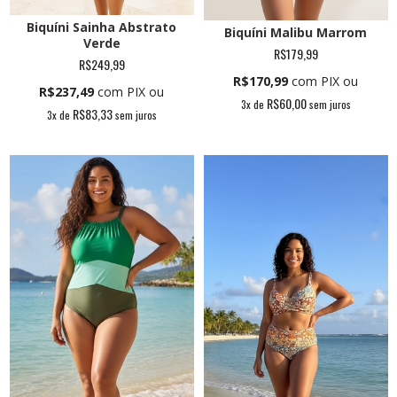
Biquíni Sainha Abstrato
Biquíni Malibu Marrom
Verde
R$179,99
R$249,99
R$170,99
com PIX ou
R$237,49
com PIX ou
R$60,00
3
x de
sem juros
R$83,33
3
x de
sem juros