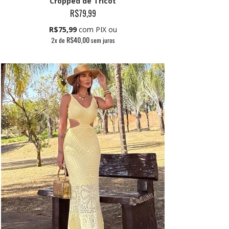
Cropped de Tricot
R$79,99
R$75,99
com PIX ou
R$40,00
2
x de
sem juros