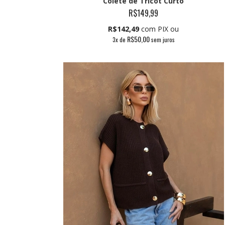
Colete de Tricot Curto
R$149,99
R$142,49
com PIX ou
R$50,00
3
x de
sem juros