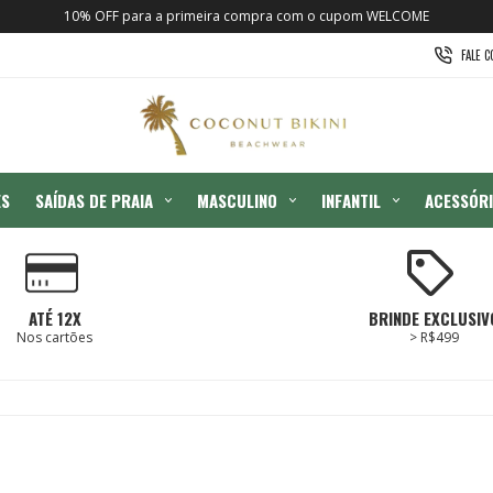
10% OFF para a primeira compra com o cupom WELCOME
FALE 
ES
SAÍDAS DE PRAIA
MASCULINO
INFANTIL
ACESSÓR
ATÉ 12X
BRINDE EXCLUSIV
Nos cartões
> R$499