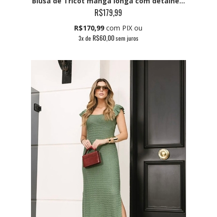
Blusa de Tricot manga longa com detalhe...
R$179,99
R$170,99
com PIX ou
R$60,00
3
x de
sem juros