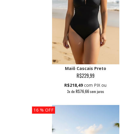
Maiô Cascais Preto
R$229,99
R$218,49
com PIX ou
R$76,66
3
x de
sem juros
16
% OFF