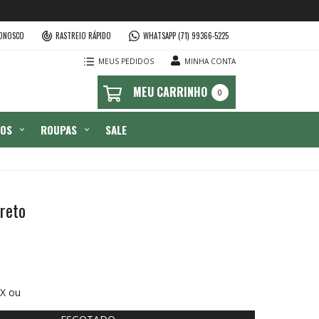
CONOSCO
RASTREIO RÁPIDO
WHATSAPP (71) 99366-5225
MEUS PEDIDOS
MINHA CONTA
0
IOS
ROUPAS
SALE
reto
X ou