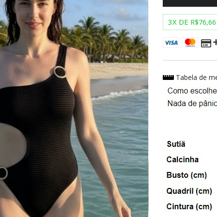
3
X DE
R$76,66
Tabela de m