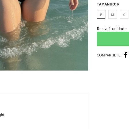
TAMANHO:
P
P
M
G
Resta 1 unidade
ght