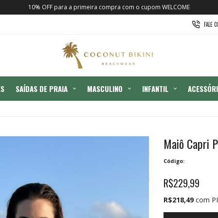
10% OFF para a primeira compra com o cupom WELCOME
FALE 
ES
SAÍDAS DE PRAIA
MASCULINO
INFANTIL
ACESSÓR
Maiô Capri P
Código:
R$229,99
R$218,49
com PI