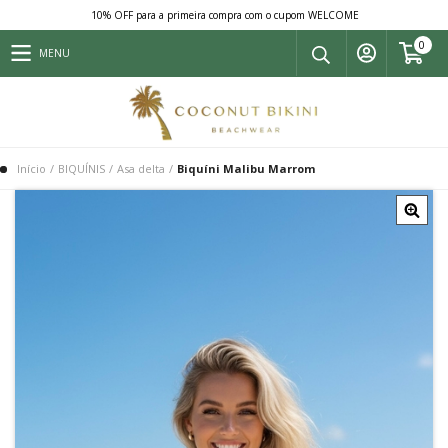
10% OFF para a primeira compra com o cupom WELCOME
0
MENU
Início
/
BIQUÍNIS
/
Asa delta
/
Biquíni Malibu Marrom