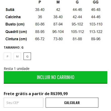
TAMANHO:
G
P
M
G
Resta 1 unidade
Frete grátis
a partir de
R$399,99
Frete grátis
R$399,99
CALCULAR
ALTERAR CEP