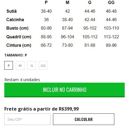
TAMANHO:
P
P
M
G
GG
Restam 4 unidades
Frete grátis
a partir de
R$399,99
Frete grátis
R$399,99
CALCULAR
ALTERAR CEP