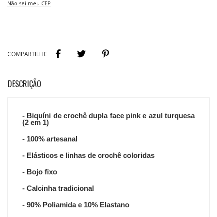
Entregas para o CEP:
Não sei meu CEP
- Biquíni de crochê dupla face pink e azul turquesa
(2 em 1)
- 100% artesanal
-
Elásticos e linhas de crochê coloridas
- Bojo fixo
- Calcinha tradicional
- 90% Poliamida e 10% Elastano