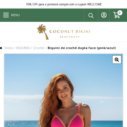
10% OFF para a primeira compra com o cupom WELCOME
0
MENU
Início
/
BIQUÍNIS
/
Crochê
/
Biquíni de crochê dupla face (pink/azul)